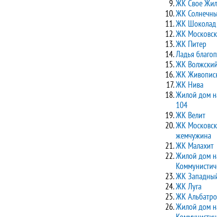
ЖК Свое Жил
ЖК Солнечн
ЖК Шоколад
ЖК Московск
ЖК Питер
Ладья благо
ЖК Волжский
ЖК Живопис
ЖК Нива
Жилой дом н
104
ЖК Велит
ЖК Московск
жемчужина
ЖК Малахит
Жилой дом н
Коммунистиче
ЖК Западны
ЖК Луга
ЖК Альбатро
Жилой дом н
Коммунистич