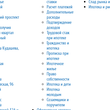
ье
ставки
Спад рынка и
ый
Расчет платежей
Ипотека и ри
Дополнительные
ий проспект
расходы
Подтверждение
получия
доходов
 квартал
Трудовой стаж
ный
при ипотеке
Гражданство и
а Кудашева,
ипотека
Прописка при
ипотеке
ая
Ипотечное
жилье
Право
а
собственности
ская, 96
Ипотека и дети
й
Ипотека
молодым
с
Созаемщики и
а
поручители
еской 32А и
Оформление ипотеки