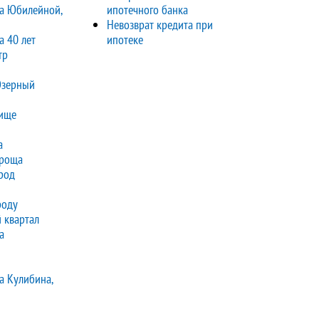
а Юбилейной,
ипотечного банка
Невозврат кредита при
а 40 лет
ипотеке
тр
Озерный
ище
а
 роща
род
роду
 квартал
а
а Кулибина,