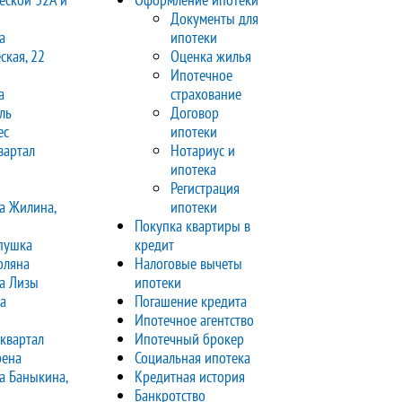
Документы для
а
ипотеки
ская, 22
Оценка жилья
Ипотечное
а
страхование
ль
Договор
ес
ипотеки
вартал
Нотариус и
ипотека
Регистрация
а Жилина,
ипотеки
Покупка квартиры в
пушка
кредит
оляна
Налоговые вычеты
а Лизы
ипотеки
а
Погашение кредита
Ипотечное агентство
квартал
Ипотечный брокер
рена
Социальная ипотека
а Баныкина,
Кредитная история
Банкротство