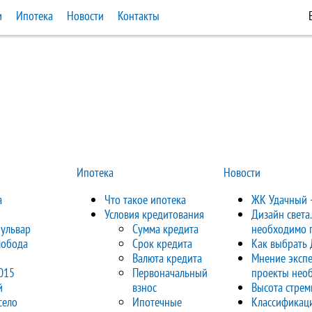
и
Ипотека
Новости
Контакты
Ипотека
Новости
а
Что такое ипотека
ЖК Удачный -
Условия кредитования
Дизайн света
ульвар
Сумма кредита
необходимо 
лобода
Срок кредита
Как выбрать 
Валюта кредита
Мнение экспе
015
Первоначальный
проекты нео
й
взнос
Высота стрем
село
Ипотечные
Классификаци