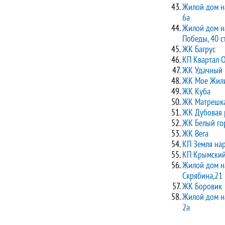
Жилой дом н
6а
Жилой дом н
Победы, 40 с
ЖК Багрус
КП Квартал 
ЖК Удачный
ЖК Мое Жил
ЖК Куба
ЖК Матрешк
ЖК Дубовая
ЖК Белый го
ЖК Вега
КП Земля на
КП Крымский
Жилой дом н
Скрябина,21
ЖК Боровик
Жилой дом н
2а