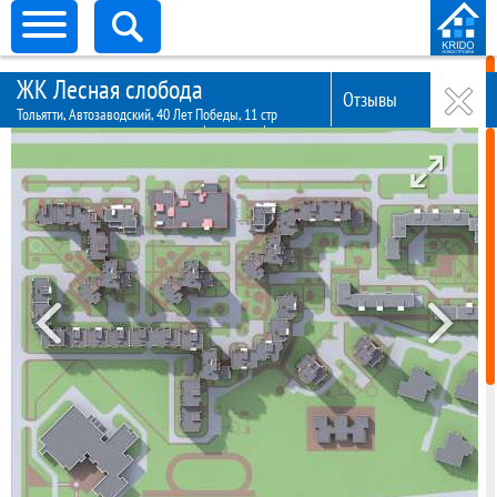
ЖК Лесная слобода
Тольятти
Отзывы
Тольятти, Автозаводский, 40 Лет Победы, 11 стр
Количество объектов -
34
Фото
Видео
ЖК Матрешка
Жилой комплекс Матрешка Тольятти – новый объ ...
от 29900
/м
2
ЖК Парковый
ЖК расположен в Центральном районе г. Тольят ...
от 47000
/м
2