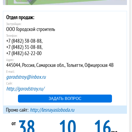
ЖК Прилесье
Комплекс жилых многоквартирных домов с кладо ...
от 57000
/м
2
Отдел продаж:
Застройщик:
ООО Городской строитель
Телефон:
+7 (8482) 38-08-88,
+7 (8482) 31-08-88,
ЖК Южный бульвар
+7 (8482) 62-22-00
Акция от KRIDO! Скажи кодовое слово "KRIDO" ...
от 41400
/м
2
Адрес:
445044, Россия, Самарская обл., Тольятти, Офицерская 4В
E-mail:
gorodstroy@inbox.ru
Сайт:
http://gorodstroy.ru/
ЖК Лесная слобода
Акция от KRIDO! Скажи кодовое слово "KRIDO" ...
ЗАДАТЬ ВОПРОС
от 38000
/м
2
Промо сайт:
http://lesnayasloboda.ru
38
10
16
от