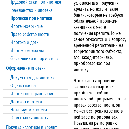
Трудовой стаж при ипотеке
условием для получения
кредита, но есть и такие
Гражданство и ипотека
банки, которые не требуют
Прописка при ипотеке
обязательной прописки
Ипотечное жилье
заемщика в месте
получения кредита. То же
Право собственности
самое относится и к вопросу
Ипотека и дети
временной регистрации на
Ипотека молодым
территории того субъекта,
где находится жилье,
Созаемщики и поручители
приобретаемое под
Оформление ипотеки
ипотеку.
Документы для ипотеки
Что касается прописки
Оценка жилья
заемщика в квартире,
приобретенной по
Ипотечное страхование
ипотечной программе, то на
Договор ипотеки
правах собственности, он
Нотариус и ипотека
может беспрепятственно в
ней зарегистрироваться.
Регистрация ипотеки
Правда, на регистрацию
Покупка квартиры в кредит
родственников и прочих