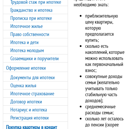
Трудовой стаж при ипотеке
необходимо знать:
Гражданство и ипотека
приблизительную
Прописка при ипотеке
цену квартиры,
Ипотечное жилье
которую
предполагается
Право собственности
купить;
Ипотека и дети
сколько есть
Ипотека молодым
накоплений, которые
можно использовать
Созаемщики и поручители
как первоначальный
Оформление ипотеки
взнос;
совокупные доходы
Документы для ипотеки
семьи (желательно
Оценка жилья
учитывать только
Ипотечное страхование
стабильную часть
доходов);
Договор ипотеки
среднемесячные
Нотариус и ипотека
расходы семьи;
Регистрация ипотеки
сколько лет осталось
до пенсии (скорее
Покупка квартиры в кредит