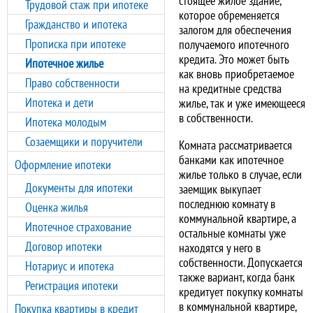
стоящее жилое здание,
Трудовой стаж при ипотеке
которое обременяется
Гражданство и ипотека
залогом для обеспечения
Прописка при ипотеке
получаемого ипотечного
кредита. Это может быть
Ипотечное жилье
как вновь приобретаемое
Право собственности
на кредитные средства
Ипотека и дети
жилье, так и уже имеющееся
в собственности.
Ипотека молодым
Созаемщики и поручители
Комната рассматривается
банками как ипотечное
Оформление ипотеки
жилье только в случае, если
Документы для ипотеки
заемщик выкупает
последнюю комнату в
Оценка жилья
коммунальной квартире, а
Ипотечное страхование
остальные комнаты уже
Договор ипотеки
находятся у него в
собственности. Допускается
Нотариус и ипотека
также вариант, когда банк
Регистрация ипотеки
кредитует покупку комнаты
в коммунальной квартире,
Покупка квартиры в кредит